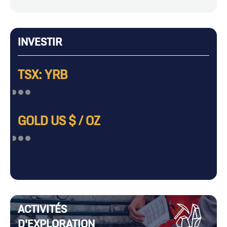
INVESTIR
TSX: YRB
GOLD US $ / OZ
ACTIVITÉS
D'EXPLORATION