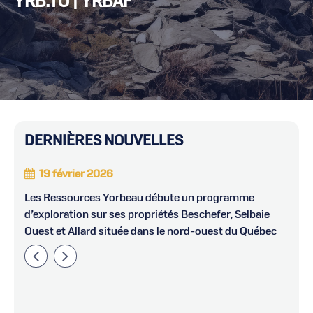
YRB.TO | YRBAF
DERNIÈRES NOUVELLES
19 février 2026
du
Les Ressources Yorbeau débute un programme
Yo
d’exploration sur ses propriétés Beschefer, Selbaie
in
Ouest et Allard située dans le nord-ouest du Québec