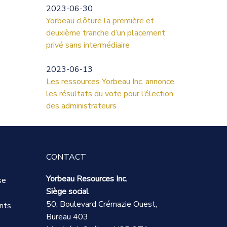
2023-06-30
Yorbeau clôture la première et
deuxième tranche d’un placement
privé sans intermédiaire
2023-06-13
Les ressources Yorbeau Inc. annonce
les résultats du vote pour l’élection
des administrateurs
CONTACT
Yorbeau Resources Inc.
se
Siège social
50, Boulevard Crémazie Ouest,
nts
Bureau 403