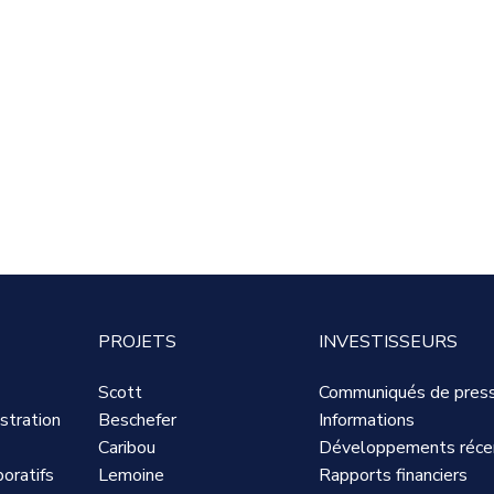
PROJETS
INVESTISSEURS
Scott
Communiqués de pres
stration
Beschefer
Informations
Caribou
Développements réce
oratifs
Lemoine
Rapports financiers