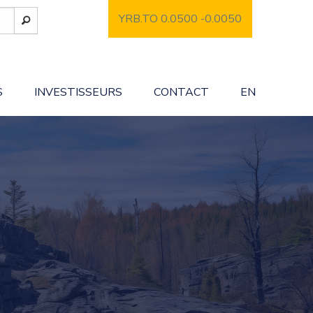
YRB.TO 0.0500
-0.0050
S
INVESTISSEURS
CONTACT
EN