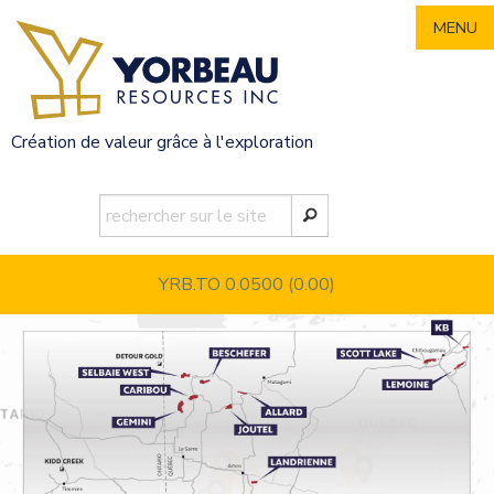
Skip
MENU
to
content
Création de valeur grâce à l'exploration
YRB.TO 0.0500
(0.00)